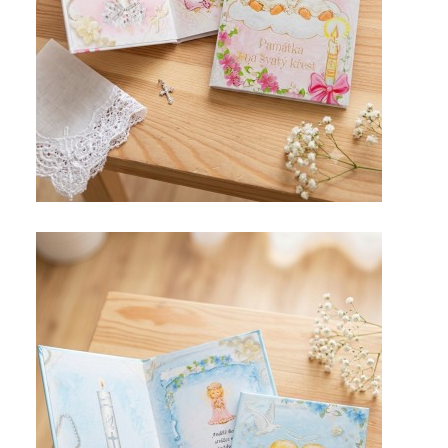
PRO ECCLESIA CATOLICA
Ječná 4 | Praha 2
224 921 501
proecclesiacatolica@seznam.cz
© 2026 eStránky.cz