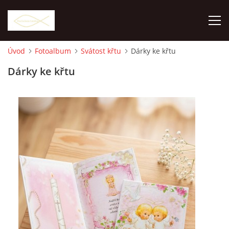
Úvod
Fotoalbum
Svátost křtu
Dárky ke křtu
ÚVOD
Dárky ke křtu
O NÁS
JAK NAKUPOVAT
KONTAKT
E-SHOP